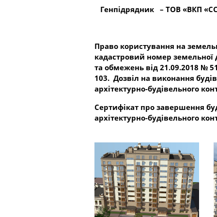
Генпідрядник – ТОВ «ВКП «СС
Право користування на земельн
кадастровий номер земельної д
та обмежень від 21.09.2018 № 
103. Дозвіл на виконання буді
архітектурно-будівельного конт
Сертифікат про завершення бу
архітектурно-будівельного конт