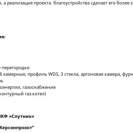
 а реализация проекта благоустройства сделает его более
ия
:
 перегородки
 камерные, профиль WDS, 3 стекла, аргоновая камера, фурни
рь
оэнергии, газоснабжения
контурный газ.котел)
ВКФ «Спутник»
“Херсонпроэкт”