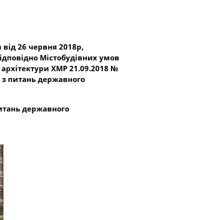
від 26 червня 2018р,
відповідно Містобудівних умов
 архітектури ХМР 21.09.2018 №
 з питань державного
итань державного