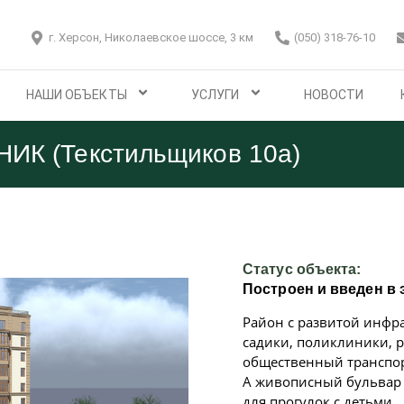
г. Херсон, Николаевское шоссе, 3 км
(050) 318-76-10
НАШИ ОБЪЕКТЫ
УСЛУГИ
НОВОСТИ
НИК (Текстильщиков 10а)
Статус объекта:
Построен и введен в 
Район с развитой инфра
садики, поликлиники, 
общественный транспорт
А живописный бульвар 
для прогулок с детьми.