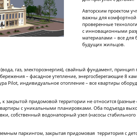
Авторским проектом учт
важны для комфортной
проверенные технологи
с инновационными раз
материалами – все для 
будущих жильцов.
ода, газ, электороэнергия), свайный фундамент, принцип 
бережения – фасадное утепление, энергосберегающие 8 ка
тура Pilot, индивидуальное отопление – все квартиры обо
 к закрытой придомовой территории не относится (разные 
 квартиры с уникальными планировками. Оба подъезда выхо
овки, собственный водонапорный узел (насосы стабильного
земным паркингом, закрытая придомовая территория с де