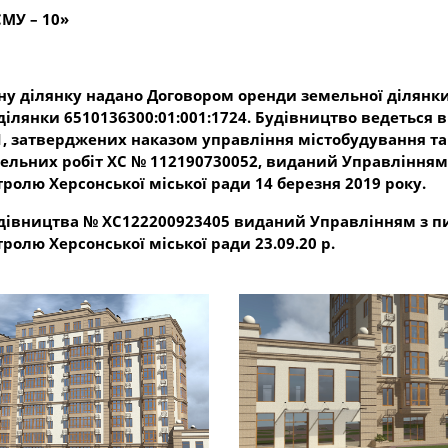
МУ – 10»
у ділянку надано Договором оренди земельної ділянки 
ілянки 6510136300:01:001:1724. Будівництво ведеться 
51, затверджених наказом управління містобудування та
вельних робіт ХС № 112190730052, виданий Управлінням
ролю Херсонської міської ради 14 березня 2019 року.
дівництва № ХС122200923405 виданий Управлінням з п
ролю Херсонської міської ради 23.09.20 р.