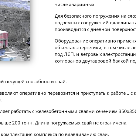
числе аварийных.
Для безопасного погружения на сло
подземных сооружений вдавливани
производится с дневной поверхнос
Оборудование оперативно применя
объектах энергетики, в том числе 
под ЛЄП, и ветровых электростанц
котлованов двутавровой балкой под
й несущей способности свай.
оляют оперативно перевозится и приступать к работе ,, с 
.
ляет работать с железобетонными сваями сечением 350х350
выше 200 тонн. Длина погружаемых свай не ограничена.
в, комплектация комплекса по вдавливанию свай.