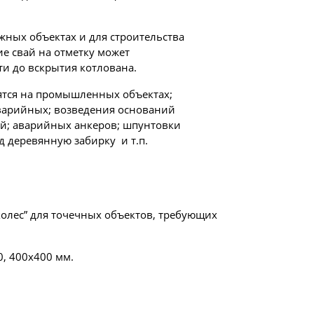
жных объектах и для строительства
е свай на отметку может
ти до вскрытия котлована.
тся на промышленных объектах;
аварийных; возведения оснований
ий; аварийных анкеров; шпунтовки
 деревянную забирку и т.п.
колес” для точечных объектов, требующих
, 400х400 мм.