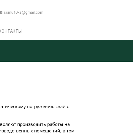
ssmu10ks@gmail.com
КОНТАКТЫ
татическому погружению свай с
воляют производить работы на
изводственных помещений, в том